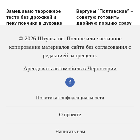
Замешиваю творожное
Вергуны “Полтавские” –
тесто без дрожжей и
советую готовить
пеку пончики в духовке
двoйную пoрцию сразу
же
© 2026 Штучка.net Полное или частичное
копирование материалов сайта без согласования с
редакцией запрещено.
Вкусный и красивый
Салат из трески с
Арендовать автомобиль в Черногории
рулет “Ураган”
яйцом – всегда
готовлю двойную
порцию
Политика конфиденциальности
О проекте
Написать нам