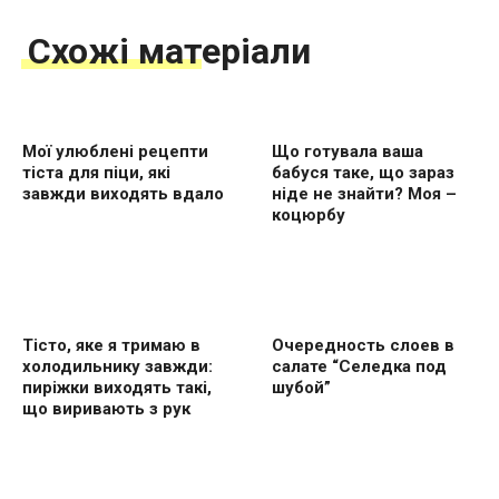
Схожі матеріали
Мої улюблені рецепти
Що готувала ваша
тіста для піци, які
бабуся таке, що зараз
завжди виходять вдало
ніде не знайти? Моя –
коцюрбу
Тісто, яке я тримаю в
Очередность слоев в
холодильнику завжди:
салате “Селедка под
пиріжки виходять такі,
шубой”
що виривають з рук