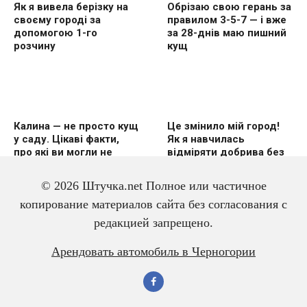
Як я вивела берізку на
Обрізаю свою герань за
своєму городі за
правилом 3-5-7 — і вже
допомогою 1-го
за 28-днів маю пишний
розчину
кущ
Калина — не просто кущ
Це змінило мій город!
у саду. Цікаві факти,
Як я навчилась
про які ви могли не
відміряти добрива без
знати
вагів
© 2026 Штучка.net Полное или частичное
копирование материалов сайта без согласования с
редакцией запрещено.
3 дешевих підгодівлі в
Чому гірчиця — це
Арендовать автомобиль в Черногории
червні — і перець
справжній скарб для
щедро вродить
малини? Розповідаю
про корисні властивості