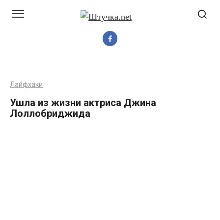
Перейти
до
вмісту
Лайфхаки
Ушла из жизни актриса Джина
Лоллобриджида