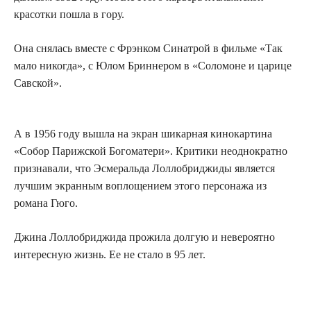
красотки пошла в гору.
Она снялась вместе с Фрэнком Синатрой в фильме «Так
мало никогда», с Юлом Бриннером в «Соломоне и царице
Савской».
А в 1956 году вышла на экран шикарная кинокартина
«Собор Парижской Богоматери».
Критики неоднократно
признавали, что Эсмеральда Лоллобриджиды является
лучшим экранным воплощением этого персонажа из
романа Гюго.
Джина Лоллобриджида прожила долгую и невероятно
интересную жизнь. Ее не стало в 95 лет.