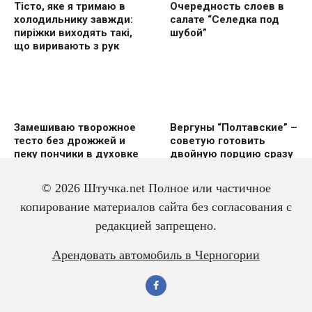
Тісто, яке я тримаю в
Очередность слоев в
холодильнику завжди:
салате “Селедка под
пиріжки виходять такі,
шубой”
що виривають з рук
Замешиваю творожное
Вергуны “Полтавские” –
тесто без дрожжей и
советую готовить
пеку пончики в духовке
двoйную пoрцию сразу
же
© 2026 Штучка.net Полное или частичное
копирование материалов сайта без согласования с
редакцией запрещено.
Вкусный и красивый
Салат из трески с
Арендовать автомобиль в Черногории
рулет “Ураган”
яйцом – всегда
готовлю двойную
порцию