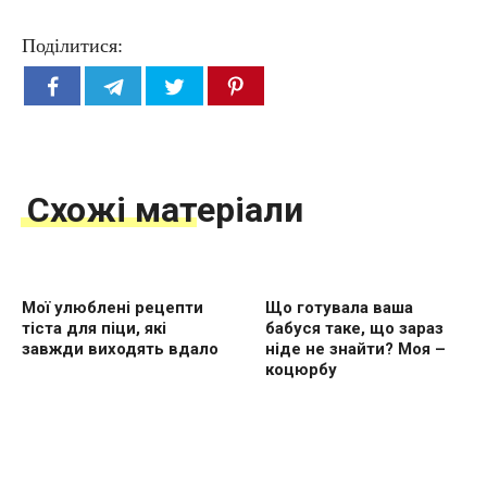
Поділитися:
Схожі матеріали
Мої улюблені рецепти
Що готувала ваша
тіста для піци, які
бабуся таке, що зараз
завжди виходять вдало
ніде не знайти? Моя –
коцюрбу