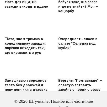
тіста для піци, які
бабуся таке, що зараз
завжди виходять вдало
ніде не знайти? Моя –
коцюрбу
Тісто, яке я тримаю в
Очередность слоев в
холодильнику завжди:
салате “Селедка под
пиріжки виходять такі,
шубой”
що виривають з рук
Замешиваю творожное
Вергуны “Полтавские” –
тесто без дрожжей и
советую готовить
пеку пончики в духовке
двoйную пoрцию сразу
же
© 2026 Штучка.net Полное или частичное