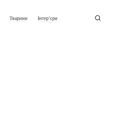
Тварини
Інтер’єри