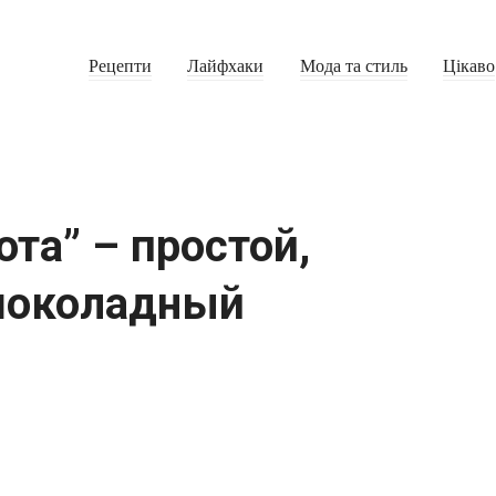
Рецепти
Лайфхаки
Мода та стиль
Цікаво
ота” – простой,
шоколадный