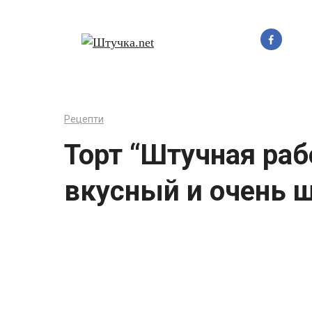
Перейти
до
вмісту
Рецепти
Торт “Штучная раб
вкусный и очень 