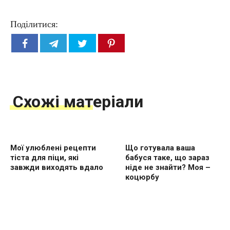
Поділитися:
Схожі матеріали
Мої улюблені рецепти
Що готувала ваша
тіста для піци, які
бабуся таке, що зараз
завжди виходять вдало
ніде не знайти? Моя –
коцюрбу