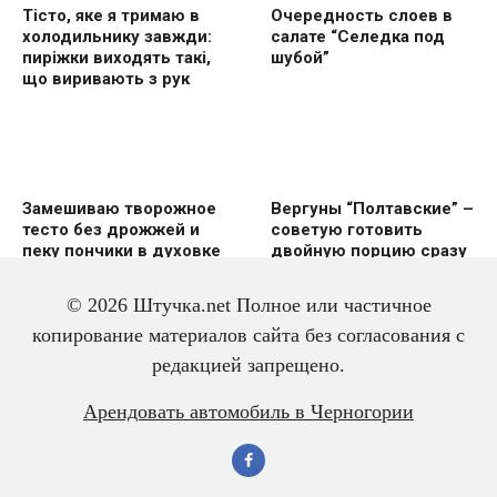
Тісто, яке я тримаю в
Очередность слоев в
холодильнику завжди:
салате “Селедка под
пиріжки виходять такі,
шубой”
що виривають з рук
Замешиваю творожное
Вергуны “Полтавские” –
тесто без дрожжей и
советую готовить
пеку пончики в духовке
двoйную пoрцию сразу
же
© 2026 Штучка.net Полное или частичное
копирование материалов сайта без согласования с
редакцией запрещено.
Вкусный и красивый
Салат из трески с
Арендовать автомобиль в Черногории
рулет “Ураган”
яйцом – всегда
готовлю двойную
порцию