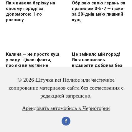
Як я вивела берізку на
Обрізаю свою герань за
своєму городі за
правилом 3-5-7 — і вже
допомогою 1-го
за 28-днів маю пишний
розчину
кущ
Калина — не просто кущ
Це змінило мій город!
у саду. Цікаві факти,
Як я навчилась
про які ви могли не
відміряти добрива без
знати
вагів
© 2026 Штучка.net Полное или частичное
копирование материалов сайта без согласования с
редакцией запрещено.
3 дешевих підгодівлі в
Чому гірчиця — це
Арендовать автомобиль в Черногории
червні — і перець
справжній скарб для
щедро вродить
малини? Розповідаю
про корисні властивості