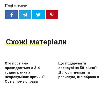
Поділитися:
Схожі матеріали
Хто постійно
Що подарувати
прокидається о 3-4
свекрусі на 50-річчя?
годині ранку з
Ділюся ідеями та
незрозумілих причин?
розказую, що обрала я
Ось у чому справа