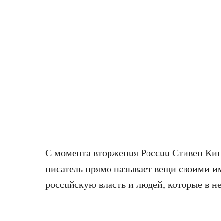
С момента втopженuя Poccuu Стивен Кин
писатель прямо называет вещи своими им
poccuйскую власть и людей, которые в не