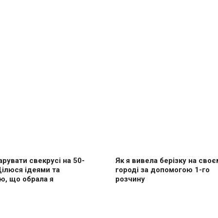
рувати свекрусі на 50-
Як я вивела берізку на своє
Ділюся ідеями та
городі за допомогою 1-го
ю, що обрала я
розчину