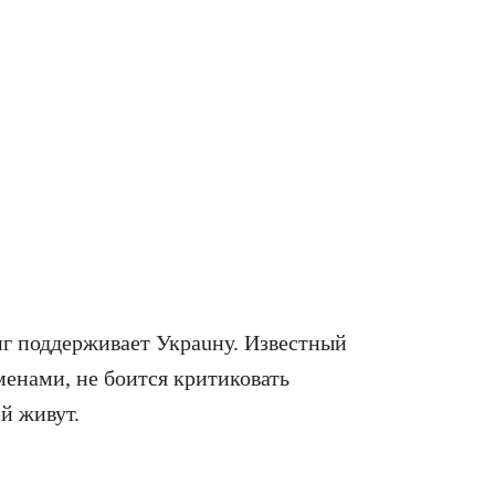
г поддерживает Украuну. Известный
енами, не боится критиковать
й живут.