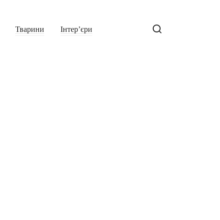
Тварини
Інтер’єри