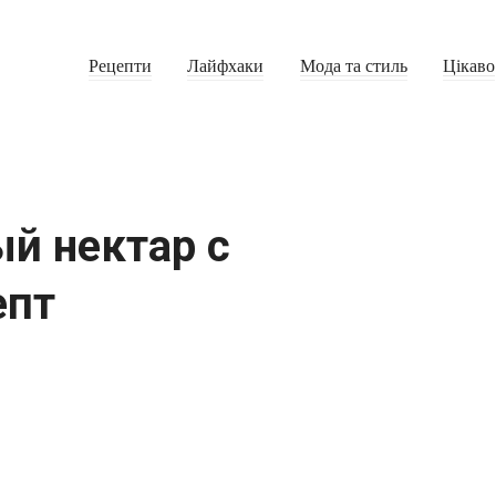
Рецепти
Лайфхаки
Мода та стиль
Цікаво
й нектар с
епт