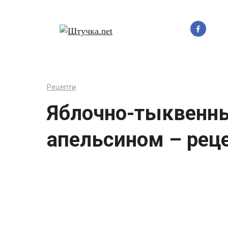
Перейти
до
вмісту
Рецепти
Яблочно-тыквенны
апельсином – рец