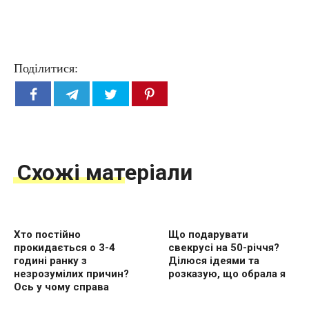
Поділитися:
Схожі матеріали
Хто постійно
Що подарувати
прокидається о 3-4
свекрусі на 50-річчя?
годині ранку з
Ділюся ідеями та
незрозумілих причин?
розказую, що обрала я
Ось у чому справа