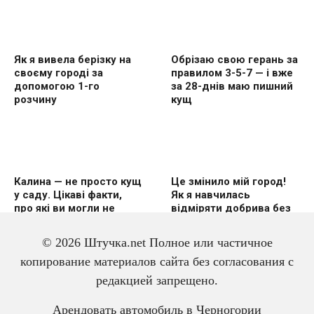
Як я вивела берізку на
Обрізаю свою герань за
своєму городі за
правилом 3-5-7 — і вже
допомогою 1-го
за 28-днів маю пишний
розчину
кущ
Калина — не просто кущ
Це змінило мій город!
у саду. Цікаві факти,
Як я навчилась
про які ви могли не
відміряти добрива без
знати
вагів
© 2026 Штучка.net Полное или частичное
копирование материалов сайта без согласования с
редакцией запрещено.
3 дешевих підгодівлі в
Чому гірчиця — це
Арендовать автомобиль в Черногории