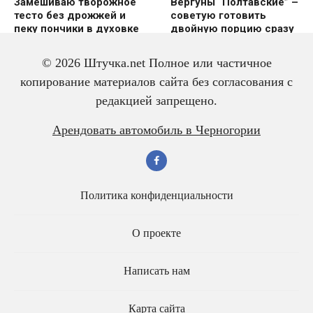
Замешиваю творожное
Вергуны “Полтавские” –
тесто без дрожжей и
советую готовить
пеку пончики в духовке
двoйную пoрцию сразу
же
© 2026 Штучка.net Полное или частичное
копирование материалов сайта без согласования с
редакцией запрещено.
Вкусный и красивый
Салат из трески с
Арендовать автомобиль в Черногории
рулет “Ураган”
яйцом – всегда
готовлю двойную
порцию
Политика конфиденциальности
О проекте
Написать нам
Карта сайта