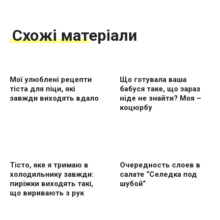
Схожі матеріали
Мої улюблені рецепти
Що готувала ваша
тіста для піци, які
бабуся таке, що зараз
завжди виходять вдало
ніде не знайти? Моя –
коцюрбу
Тісто, яке я тримаю в
Очередность слоев в
холодильнику завжди:
салате “Селедка под
пиріжки виходять такі,
шубой”
що виривають з рук