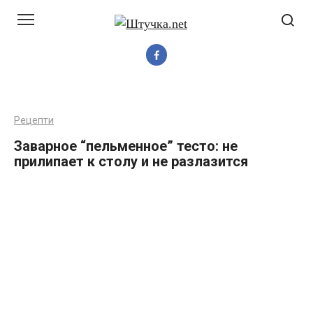
Перейти
до
вмісту
Рецепти
Заварное “пельменное” тесто: не
прилипает к столу и не разлазится