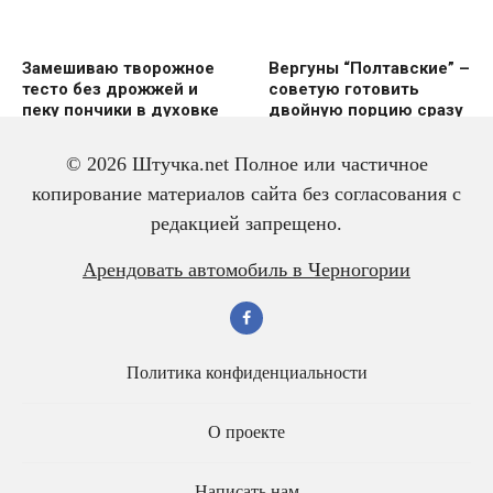
Замешиваю творожное
Вергуны “Полтавские” –
тесто без дрожжей и
советую готовить
пеку пончики в духовке
двoйную пoрцию сразу
же
© 2026 Штучка.net Полное или частичное
копирование материалов сайта без согласования с
редакцией запрещено.
Вкусный и красивый
Салат из трески с
Арендовать автомобиль в Черногории
рулет “Ураган”
яйцом – всегда
готовлю двойную
порцию
Политика конфиденциальности
О проекте
Написать нам