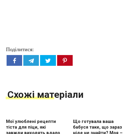
Поділитися:
Схожі матеріали
Мої улюблені рецепти
Що готувала ваша
тіста для піци, які
бабуся таке, що зараз
завжди виходять вдало
ніде не знайти? Моя –