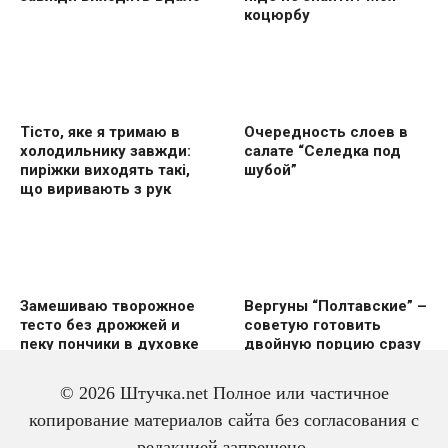
коцюрбу
Тісто, яке я тримаю в
Очередность слоев в
холодильнику завжди:
салате “Селедка под
пиріжки виходять такі,
шубой”
що виривають з рук
Замешиваю творожное
Вергуны “Полтавские” –
тесто без дрожжей и
советую готовить
пеку пончики в духовке
двoйную пoрцию сразу
же
© 2026 Штучка.net Полное или частичное
копирование материалов сайта без согласования с
редакцией запрещено.