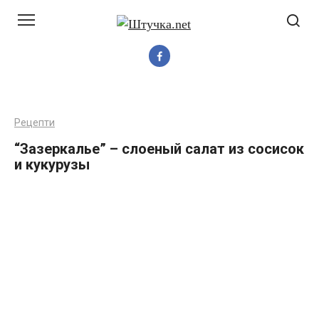
Перейти
до
вмісту
Рецепти
“Зазеркалье” – слоеный салат из сосисок
и кукурузы