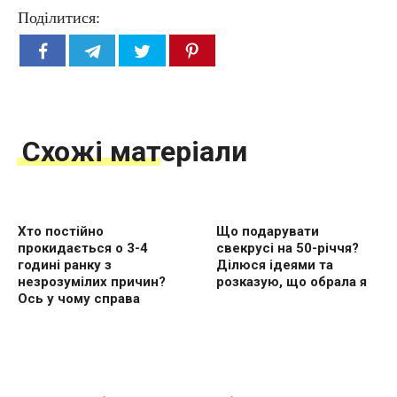
Поділитися:
Схожі матеріали
Хто постійно
Що подарувати
прокидається о 3-4
свекрусі на 50-річчя?
годині ранку з
Ділюся ідеями та
незрозумілих причин?
розказую, що обрала я
Ось у чому справа