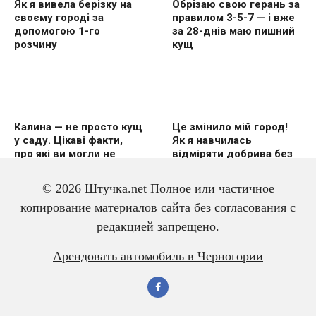
Як я вивела берізку на
Обрізаю свою герань за
своєму городі за
правилом 3-5-7 — і вже
допомогою 1-го
за 28-днів маю пишний
розчину
кущ
Калина — не просто кущ
Це змінило мій город!
у саду. Цікаві факти,
Як я навчилась
про які ви могли не
відміряти добрива без
знати
вагів
© 2026 Штучка.net Полное или частичное
копирование материалов сайта без согласования с
редакцией запрещено.
3 дешевих підгодівлі в
Чому гірчиця — це
Арендовать автомобиль в Черногории
червні — і перець
справжній скарб для
щедро вродить
малини? Розповідаю
про корисні властивості